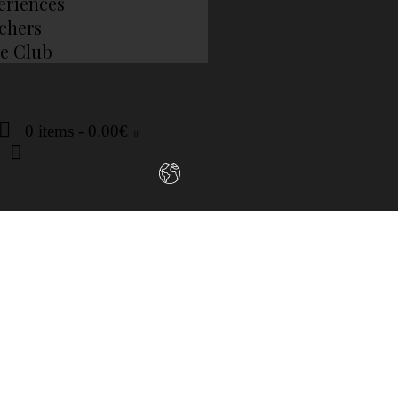
eriences
chers
e Club
0 items
-
0.00€
0