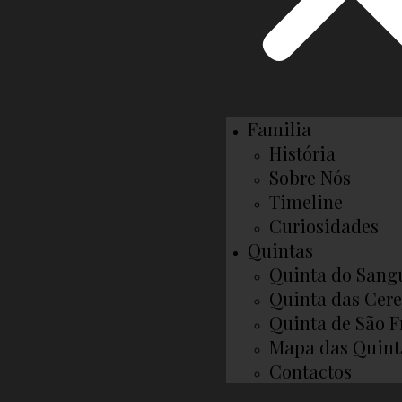
Familia
História
Sobre Nós
Timeline
Curiosidades
Quintas
Quinta do Sang
Quinta das Cere
Quinta de São F
Mapa das Quint
Contactos